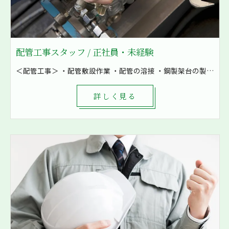
配管工事スタッフ / 正社員・未経験
＜配管工事＞ ・配管敷設作業 ・配管の溶接 ・鋼製架台の製作など ・空気の配管 ・油配管 ・水配管 ・燃料配管などを加工 8割現場での作業となり、発電所や工場といった大きな現場も施工しています！ まずは先輩補助として軽作業から一緒に作業をしていきます。 1現場4～8名で対応し、困ったときもすぐに相談出来る環境です。
詳しく見る