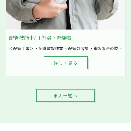
配管技能士/ 正社員・経験者
＜配管工事＞ ・配管敷設作業 ・配管の溶接 ・鋼製架台の製作など ・空気の配管 ・油配管 ・水配管 ・燃料配管などを加工 8割現場での作業となり、発電所や工場といった大きな現場も施工しています！ まずは先輩補助として軽作業から一緒に作業をしていきます。 1現場4～8名で対応し、困ったときもすぐに相談出来る環境です。
詳しく見る
求人一覧へ