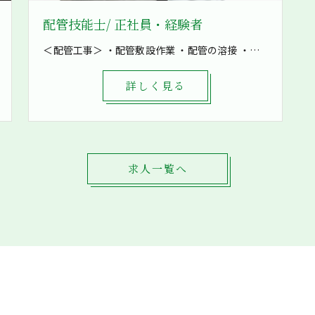
配管技能士/ 正社員・経験者
＜配管工事＞ ・配管敷設作業 ・配管の溶接 ・鋼製架台の製作など ・空気の配管 ・油配管 ・水配管 ・燃料配管などを加工 8割現場での作業となり、発電所や工場といった大きな現場も施工しています！ まずは先輩補助として軽作業から一緒に作業をしていきます。 1現場4～8名で対応し、困ったときもすぐに相談出来る環境です。
詳しく見る
求人一覧へ