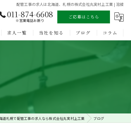
配管工事の求人は北海道、札幌の株式会社丸実村上工業 | 溶接
011-874-6608
ご応募はこちら
※営業電話お断り
求人一覧
当社を知る
ブログ
コラム
溶接
未経験
経験者
正社員
転職
海道札幌で配管工事の求人なら株式会社丸実村上工業
ブログ