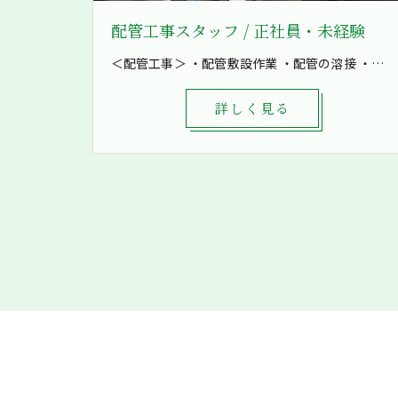
配管工事スタッフ / 正社員・未経験
＜配管工事＞ ・配管敷設作業 ・配管の溶接 ・鋼製架台の製作など ・空気の配管 ・油配管 ・水配管 ・燃料配管などを加工 8割現場での作業となり、発電所や工場といった大きな現場も施工しています！ まずは先輩補助として軽作業から一緒に作業をしていきます。 1現場4～8名で対応し、困ったときもすぐに相談出来る環境です。
詳しく見る